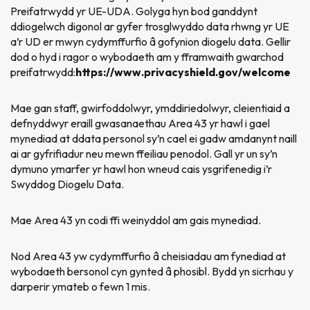
Preifatrwydd yr UE-UDA. Golyga hyn bod ganddynt
ddiogelwch digonol ar gyfer trosglwyddo data rhwng yr UE
a’r UD er mwyn cydymffurfio â gofynion diogelu data. Gellir
dod o hyd i ragor o wybodaeth am y fframwaith gwarchod
preifatrwydd:
https://www.privacyshield.gov/welcome
Mae gan staff, gwirfoddolwyr, ymddiriedolwyr, cleientiaid a
defnyddwyr eraill gwasanaethau Area 43 yr hawl i gael
mynediad at ddata personol sy’n cael ei gadw amdanynt naill
ai ar gyfrifiadur neu mewn ffeiliau penodol. Gall yr un sy’n
dymuno ymarfer yr hawl hon wneud cais ysgrifenedig i’r
Swyddog Diogelu Data.
Mae Area 43 yn codi ffi weinyddol am gais mynediad.
Nod Area 43 yw cydymffurfio â cheisiadau am fynediad at
wybodaeth bersonol cyn gynted â phosibl. Bydd yn sicrhau y
darperir ymateb o fewn 1 mis.