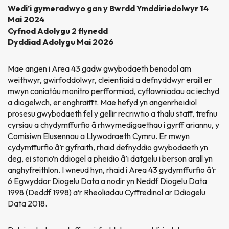
Wedi’i gymeradwyo gan y Bwrdd Ymddiriedolwyr 14
Mai 2024
Cyfnod Adolygu 2 flynedd
Dyddiad Adolygu Mai 2026
Mae angen i Area 43 gadw gwybodaeth benodol am
weithwyr, gwirfoddolwyr, cleientiaid a defnyddwyr eraill er
mwyn caniatáu monitro perfformiad, cyflawniadau ac iechyd
a diogelwch, er enghraifft. Mae hefyd yn angenrheidiol
prosesu gwybodaeth fel y gellir recriwtio a thalu staff, trefnu
cyrsiau a chydymffurfio â rhwymedigaethau i gyrff ariannu, y
Comisiwn Elusennau a Llywodraeth Cymru. Er mwyn
cydymffurfio â’r gyfraith, rhaid defnyddio gwybodaeth yn
deg, ei storio’n ddiogel a pheidio â’i datgelu i berson arall yn
anghyfreithlon. I wneud hyn, rhaid i Area 43 gydymffurfio â’r
6 Egwyddor Diogelu Data a nodir yn Neddf Diogelu Data
1998 (Deddf 1998) a’r Rheoliadau Cyffredinol ar Ddiogelu
Data 2018.