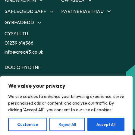
SAFLEOEDD SAFF
PARTNERIAETHAU
Amdanom Ni
Cwnsela
Ein Tîm
Cwnsela yng Ngheredigion
GYRFAOEDD
Safleoedd Saff
Partneriaethau
Ein Strategaeth
Cwnsela yng
Depot
Dyfodol Ni
CYSYLLTU
Gyrfaoedd
Nghaerfyrddin
Ein Heffaith
56
Safle Saff i Siarad
Lleoliadau Cymorth
01239 614566
Cwnsela yn Sir Benfro
Llyw a Byw
Llyw a Byw
Cyflogaeth
Cwnsela ym Mhowys
info@area43.co.uk
DOD O HYD I NI
Area 43, Depot, 35 Pendre,
Aberteifi,
Ceredigion,
SA43 1JS
We value your privacy
We use cookies to enhance your browsing experience, serve
HELP NAWR
personalised ads or content, and analyse our traffic. By
POLICY
clicking "Accept All", you consent to our use of cookies.
Customise
Reject All
Accept All
Rhif Elusen Gofrestredig. 1181959