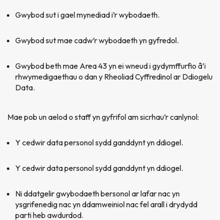
Gwybod sut i gael mynediad i’r wybodaeth.
Gwybod sut mae cadw’r wybodaeth yn gyfredol.
Gwybod beth mae Area 43 yn ei wneud i gydymffurfio â’i
rhwymedigaethau o dan y Rheoliad Cyffredinol ar Ddiogelu
Data.
Mae pob un aelod o staff yn gyfrifol am sicrhau’r canlynol:
Y cedwir data personol sydd ganddynt yn ddiogel.
Y cedwir data personol sydd ganddynt yn ddiogel.
Ni ddatgelir gwybodaeth bersonol ar lafar nac yn
ysgrifenedig nac yn ddamweiniol nac fel arall i drydydd
parti heb awdurdod.