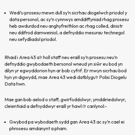
Wedi’u prosesu mewn dull sy’n sicrhau diogelwch priodol y
data personol, ac sy’n cynnwys amddiffyniad rhag prosesu
heb awdurdod neu anghyfreithlon ac rhag colled, dinistr
neu ddifrod damweiniol, a defnyddio mesurau technegol
neu sefydliadol priodol.
Rhaid i Area 43 a’r holl staff neu eraill sy’n prosesu neu’n
defnyddio gwybodaeth bersonol wneud yn si
ŵ
r eu bod yn
dilyn yr egwyddorion hyn ar bob cyfrif. Er mwyn sicrhau bod
hyn yn digwydd, mae Area 43 wedi datblygu’r Polisi Diogelu
Data hwn.
Mae gan bob aelod o staff, gwirfoddolwyr, ymddiriedolwyr,
cleientiaid a defnyddwyr eraill yr hawl i’r canlynol:-
Gwybod pa wybodaeth sydd gan Area 43 ac sy’n cael ei
phrosesu amdanynt a pham.