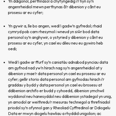
Yn ddigonol, perthnasol a chyfyngedig i’r hyn sy’n
angenrheidiol mewn perthynas â’r dibenion y cânt eu
prosesu ar eu cyfer;
Yn gywir a, lle bo angen, wedi’i gadw’n gyfredol; rhaid
cymryd pob cam rhesymol i wneud yn si
ŵ
r bod data
personol sy’n anghywir, o ystyried y dibenion y cânt eu
prosesu ar eu cyfer, yn cael eu dileu neu eu gywiro heb
oedi;
Wedi’i gadw ar ffurf sy’n caniatáu adnabod pynciau data
am gyfnod nad yw’n hirach nag sy’n angenrheidiol at y
dibenion y mae’r data personol yn cael eu prosesu ar eu
cyfer; gellir storio data personol am gyfnodau hirach i’r
graddau y bydd y data personol yn cael eu brosesu at
ddibenion archifo er budd y cyhoedd, dibenion ymchwil
wyddonol neu hanesyddol neu ddibenion ystadegol yn unig,
yn amodol ar weithredu’r mesurau technegol a threfniadol
priodol sy’n ofynnol gan y Rheoliad Cyffredinol ar Ddiogelu
Data er mwyn diogelu hawliau a rhyddid unigolion; ac