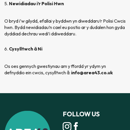
Newidiadau i’r Polisi Hwn
O bryd i’w gilydd, efallai y byddwn yn diweddaru’r Polisi Cwcis
hwn. Bydd newidiadau’n cael eu postio ar y dudalen hon gyda
dyddiad dechrau wedi’i ddiweddaru.
Cysylltwch â Ni
Os oes gennych gwestiynau am y ffordd yr ydym yn
defnyddio ein cwcis, cysylltwch â:
info@area43.co.uk
FOLLOW US