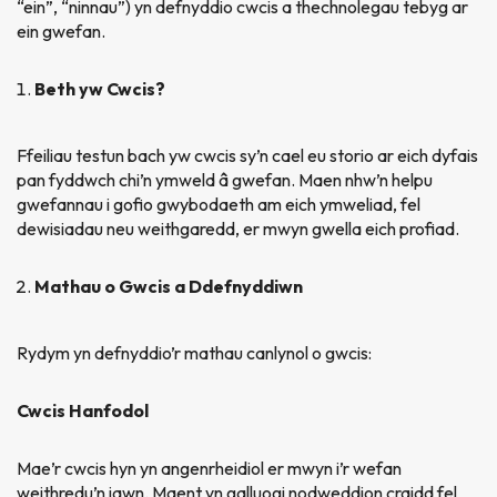
“ein”, “ninnau”) yn defnyddio cwcis a thechnolegau tebyg ar
ein gwefan.
Beth yw Cwcis?
Ffeiliau testun bach yw cwcis sy’n cael eu storio ar eich dyfais
pan fyddwch chi’n ymweld â gwefan. Maen nhw’n helpu
gwefannau i gofio gwybodaeth am eich ymweliad, fel
dewisiadau neu weithgaredd, er mwyn gwella eich profiad.
Mathau o Gwcis a Ddefnyddiwn
Rydym yn defnyddio’r mathau canlynol o gwcis:
Cwcis Hanfodol
Mae’r cwcis hyn yn angenrheidiol er mwyn i’r wefan
weithredu’n iawn. Maent yn galluogi nodweddion craidd fel