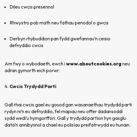
Dileu cwcis presennol
Rhwystro pob math neu fathau penodol o gwcis
Derbyn rhybuddion pan fydd gwefannau’n ceisio
defnyddio cwcis
Am fwy o wybodaeth, ewch i
www.aboutcookies.org
neu
adran gymorth eich porwr.
Cwcis Trydydd Parti
Gall rhai cwcis gael eu gosod gan wasanaethau trydydd parti
rydyn ni’n eu defnyddio, fel mapiau neu offer dadansoddi
sydd wedi’u hymgorffori. Gall y trydydd partïon hyn gasglu
data’n annibynnol a chael eu polisïau preifatrwydd eu hunain.