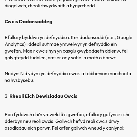
diogelwch, rheoli rhwydwaith a hygyrchedd.
Cwcis Dadansoddeg
Efallai y byddwn yn defnyddio offer dadansoddi (e.e., Google
Analytics) i ddeall sut mae ymwelwyr yn defnyddio ein
gwefan. Mae’r cwcis hyn yn casglu gwybodaeth ddienw, fel
golygfeydd tudalen, amser ar y safle, a math o borwr.
Nodyn: Nid ydym yn defnyddio cwcis at ddibenion marchnata
na hysbysebu.
Rheoli Eich Dewisiadau Cwcis
Pan fyddwch chi’n ymweld â’n gwefan, efallai y gofynnir i chi
dderbyn neu reoli cwcis. Gallwch hefyd reoli cwcis drwy
osodiadau eich porwr. Fel arfer gallwch wneud y canlynol: