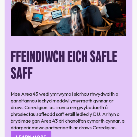
FFEINDIWCH EICH SAFLE
SAFF
Mae Area 43 wedi ymrwymo i sicrhau rhwydwaith o
ganolfannau iechyd meddwl ymyrraeth gynnar ar
draws Ceredigion, ac i rannu ein gwybodaeth â
phrosiectau safleodd saff eraill ledled y DU. Ar hyn o
bryd mae gan Area 43 dri chanolfan cymorth cynnar, a
ddarperir mewn partneriaeth ar draws Ceredigion.