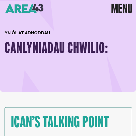
YN ÔL AT ADNODDAU
CANLYNIADAU CHWILIO:
ICAN’S TALKING POINT