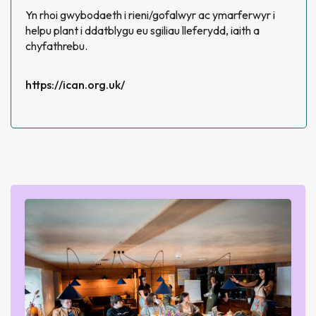
Yn rhoi gwybodaeth i rieni/gofalwyr ac ymarferwyr i
helpu plant i ddatblygu eu sgiliau lleferydd, iaith a
chyfathrebu.
https://ican.org.uk/