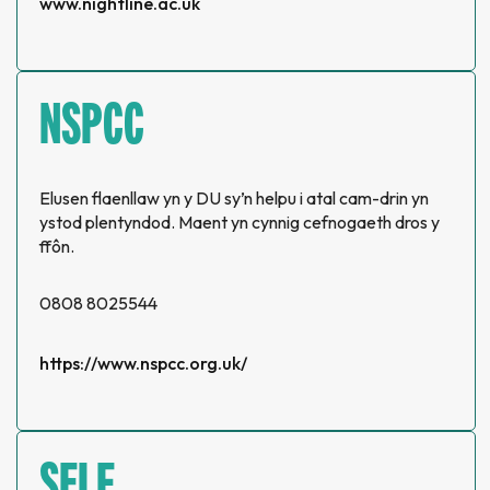
www.nightline.ac.uk
NSPCC
Elusen flaenllaw yn y DU sy’n helpu i atal cam-drin yn
ystod plentyndod. Maent yn cynnig cefnogaeth dros y
ffôn.
0808 8025544
https://www.nspcc.org.uk/
SELF