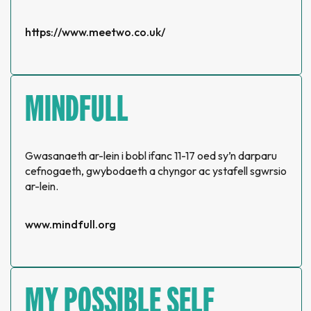
https://www.meetwo.co.uk/
MINDFULL
Gwasanaeth ar-lein i bobl ifanc 11-17 oed sy’n darparu
cefnogaeth, gwybodaeth a chyngor ac ystafell sgwrsio
ar-lein.
www.mindfull.org
MY POSSIBLE SELF