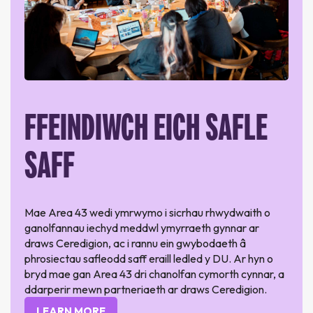
FFEINDIWCH EICH SAFLE
SAFF
Mae Area 43 wedi ymrwymo i sicrhau rhwydwaith o
ganolfannau iechyd meddwl ymyrraeth gynnar ar
draws Ceredigion, ac i rannu ein gwybodaeth â
phrosiectau safleodd saff eraill ledled y DU. Ar hyn o
bryd mae gan Area 43 dri chanolfan cymorth cynnar, a
ddarperir mewn partneriaeth ar draws Ceredigion.
LEARN MORE