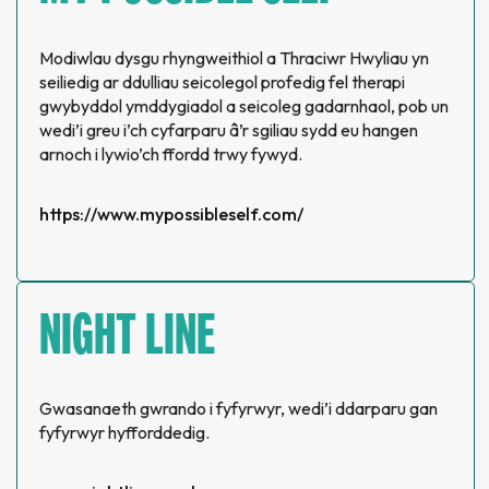
Modiwlau dysgu rhyngweithiol a Thraciwr Hwyliau yn
seiliedig ar ddulliau seicolegol profedig fel therapi
gwybyddol ymddygiadol a seicoleg gadarnhaol, pob un
wedi’i greu i’ch cyfarparu â’r sgiliau sydd eu hangen
arnoch i lywio’ch ffordd trwy fywyd.
https://www.mypossibleself.com/
NIGHT LINE
Gwasanaeth gwrando i fyfyrwyr, wedi’i ddarparu gan
fyfyrwyr hyfforddedig.