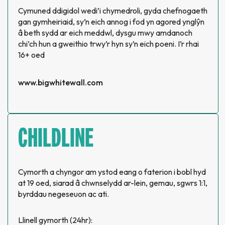
Cymuned ddigidol wedi’i chymedroli, gyda chefnogaeth
gan gymheiriaid, sy’n eich annog i fod yn agored ynglŷn
â beth sydd ar eich meddwl, dysgu mwy amdanoch
chi’ch hun a gweithio trwy’r hyn sy’n eich poeni. I’r rhai
16+ oed
www.bigwhitewall.com
CHILDLINE
Cymorth a chyngor am ystod eang o faterion i bobl hyd
at 19 oed, siarad â chwnselydd ar-lein, gemau, sgwrs 1:1,
byrddau negeseuon ac ati.
Llinell gymorth (24hr):