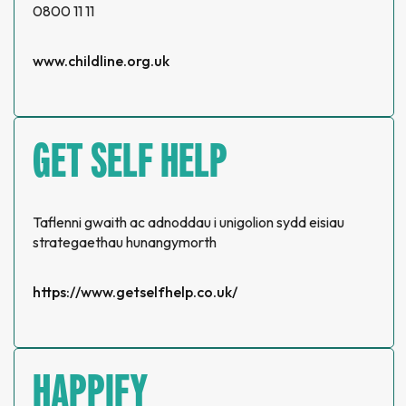
0800 11 11
www.childline.org.uk
GET SELF HELP
Taflenni gwaith ac adnoddau i unigolion sydd eisiau
strategaethau hunangymorth
https://www.getselfhelp.co.uk/
HAPPIFY