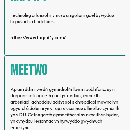
Technoleg arloesol i rymuso unigolion i gael bywydau
hapusach a boddhaus.
https://www.happify.com/
MEETWO
Ap am ddim, wedi’i gymedroli’n llawn i bobl ifanc, sy’n
darparu cefnogaeth gan gyfoedion, cymorth
arbenigol, adnoddau addysgol a chreadigol mewnol yn
ogystal â dolenni yn yr ap i elusennau a llinellau cymorth
yn y DU. Cefnogaeth gymdeithasol sy’n meithrin hyder,
yn cynyddu llesiant ac yn hyrwyddo gwydnwch
emosiynol.