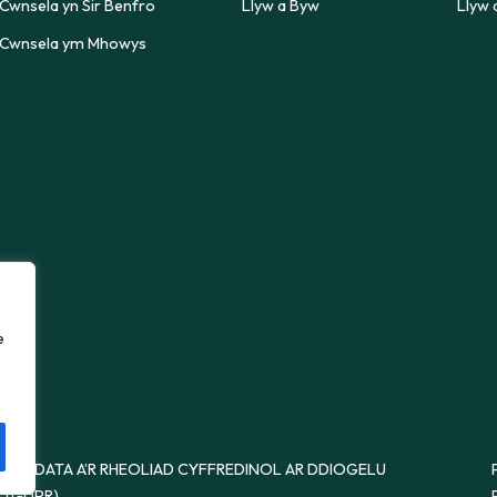
Cwnsela yn Sir Benfro
Llyw a Byw
Llyw 
Cwnsela ym Mhowys
re,
e
ELU DATA A’R RHEOLIAD CYFFREDINOL AR DDIOGELU
 (GDPR)