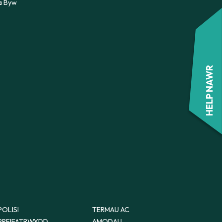
a Byw
HELP NAWR
POLISI
TERMAU AC
PREIFATRWYDD
AMODAU