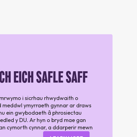
CH EICH SAFLE SAFF
mrwymo i sicrhau rhwydwaith o
d meddwl ymyrraeth gynnar ar draws
nnu ein gwybodaeth â phrosiectau
l ledled y DU. Ar hyn o bryd mae gan
fan cymorth cynnar, a ddarperir mewn