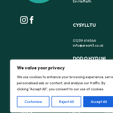
Ein Heffaith
CYSYLLTU
01239 614566
info@area43.co.uk
DOD O HYD I NI
We value your privacy
Area 43, Depot, 35 Pend
Aberteifi,
We use cookies to enhance your browsing experience, serv
Ceredigion,
personalised ads or content, and analyse our traffic. By
SA43 1JS
clicking "Accept All", you consent to our use of cookies.
Customise
Reject All
Accept All
POLISI
DIOG
Rhif Elusen Gofrestredig.
1181959
CWCIS
DATA