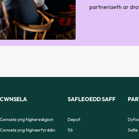
partneriaeth ar dr
CWNSELA
SAFLEOEDD SAFF
PAR
Cwnsela yng Ngheredigion
Depot
Dyfod
Cwnsela yng Nghaerfyrddin
56
Safle 