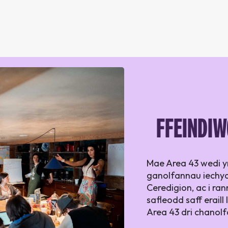
FFEINDIW
Mae Area 43 wedi y
ganolfannau iechy
Ceredigion, ac i ra
safleodd saff erail
Area 43 dri chanol