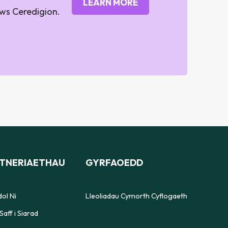
LEARN MORE
aws Ceredigion.
TNERIAETHAU
GYRFAOEDD
ol Ni
Lleoliadau Cymorth Cyflogaeth
Saff i Siarad