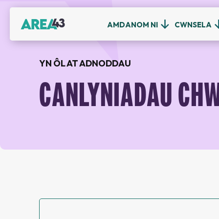
AMDANOM NI
CWNSELA
YN ÔL AT ADNODDAU
CANLYNIADAU CHW