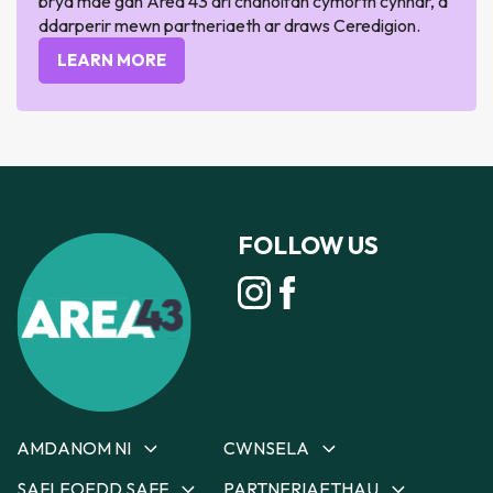
bryd mae gan Area 43 dri chanolfan cymorth cynnar, a
ddarperir mewn partneriaeth ar draws Ceredigion.
LEARN MORE
FOLLOW US
AMDANOM NI
CWNSELA
SAFLEOEDD SAFF
PARTNERIAETHAU