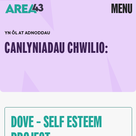
YN ÔL AT ADNODDAU
CANLYNIADAU CHWILIO:
DOVE – SELF ESTEEM