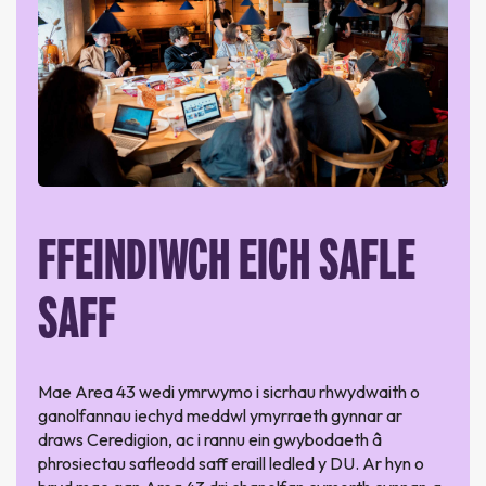
FFEINDIWCH EICH SAFLE
SAFF
Mae Area 43 wedi ymrwymo i sicrhau rhwydwaith o
ganolfannau iechyd meddwl ymyrraeth gynnar ar
draws Ceredigion, ac i rannu ein gwybodaeth â
phrosiectau safleodd saff eraill ledled y DU. Ar hyn o