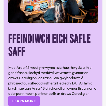
FFEINDIWCH EICH SAFLE
SAFF
Mae Area 43 wedi ymrwymo i sicrhau rhwydwaith o
ganolfannau iechyd meddwl ymyrraeth gynnar ar
draws Ceredigion, ac i rannu ein gwybodaeth â
phrosiectau safleodd saff eraill ledled y DU. Ar hyn o
bryd mae gan Area 43 dri chanolfan cymorth cynnar, a
ddarperir mewn partneriaeth ar draws Ceredigion.
LEARN MORE