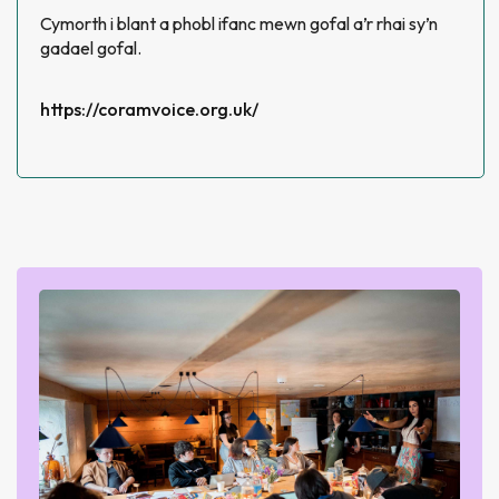
Cymorth i blant a phobl ifanc mewn gofal a’r rhai sy’n
gadael gofal.
https://coramvoice.org.uk/