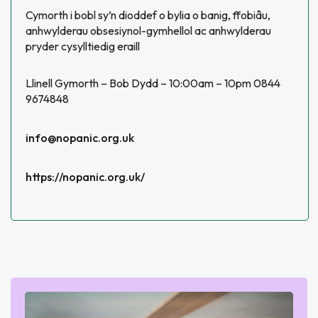
Cymorth i bobl sy’n dioddef o bylia o banig, ffobiâu,
anhwylderau obsesiynol-gymhellol ac anhwylderau
pryder cysylltiedig eraill
Llinell Gymorth – Bob Dydd – 10:00am – 10pm 0844
9674848
info@nopanic.org.uk
https://nopanic.org.uk/