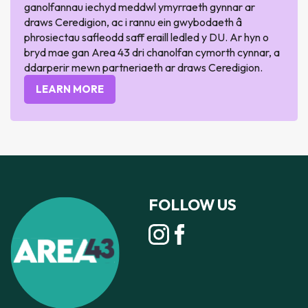
ganolfannau iechyd meddwl ymyrraeth gynnar ar
draws Ceredigion, ac i rannu ein gwybodaeth â
phrosiectau safleodd saff eraill ledled y DU. Ar hyn o
bryd mae gan Area 43 dri chanolfan cymorth cynnar, a
ddarperir mewn partneriaeth ar draws Ceredigion.
LEARN MORE
FOLLOW US