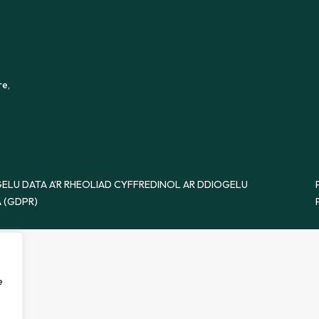
re,
ELU DATA A’R RHEOLIAD CYFFREDINOL AR DDIOGELU
 (GDPR)
e