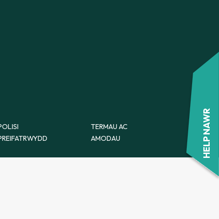
FFURFLEN ATGYFEIRIO
CWNSELA YM MHOWYS
FFURFLEN ATGYFEIRIO
HELP NAWR
POLISI
TERMAU AC
PREIFATRWYDD
AMODAU