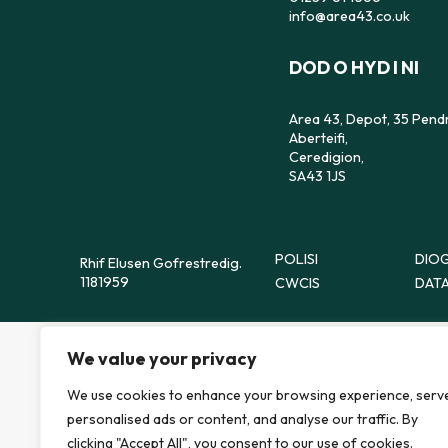
info@area43.co.uk
DOD O HYD I NI
Area 43, Depot, 35 Pend
Aberteifi,
Ceredigion,
SA43 1JS
POLISI
DIOG
Rhif Elusen Gofrestredig.
1181959
CWCIS
DATA
We value your privacy
We use cookies to enhance your browsing experience, serv
personalised ads or content, and analyse our traffic. By
clicking "Accept All", you consent to our use of cookies.