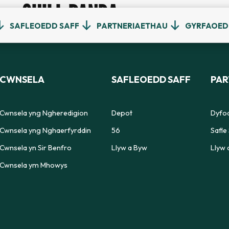
CHILL PANDA
SAFLEOEDD SAFF
PARTNERIAETHAU
GYRFAOE
CWNSELA
SAFLEOEDD SAFF
PAR
Cwnsela yng Ngheredigion
Depot
Dyfod
Cwnsela yng Nghaerfyrddin
56
Safle 
Cwnsela yn Sir Benfro
Llyw a Byw
Llyw 
Cwnsela ym Mhowys