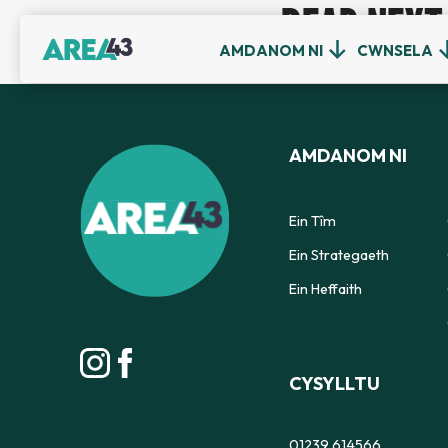
READ NEXT
AMDANOM NI
CWNSELA
AMDANOM NI
Ein Tîm
Ein Strategaeth
Ein Heffaith
CYSYLLTU
01239 614566