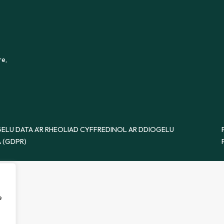
re,
ELU DATA A’R RHEOLIAD CYFFREDINOL AR DDIOGELU
 (GDPR)
e