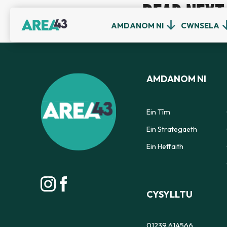
READ NEXT
AMDANOM NI
CWNSELA
AMDANOM NI
Ein Tîm
Ein Strategaeth
Ein Heffaith
CYSYLLTU
01239 614566