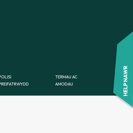
FFURFLEN ATGYFEIRIO
CWNSELA YM MHOWYS
FFURFLEN ATGYFEIRIO
HELP NAWR
POLISI
TERMAU AC
PREIFATRWYDD
AMODAU