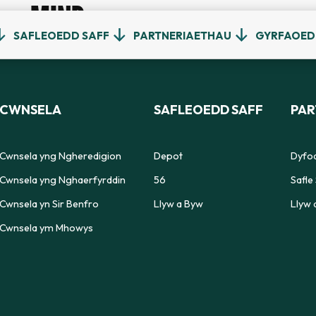
MIND
SAFLEOEDD SAFF
PARTNERIAETHAU
GYRFAOE
CWNSELA
SAFLEOEDD SAFF
PAR
Cwnsela yng Ngheredigion
Depot
Dyfod
Cwnsela yng Nghaerfyrddin
56
Safle 
Cwnsela yn Sir Benfro
Llyw a Byw
Llyw 
Cwnsela ym Mhowys