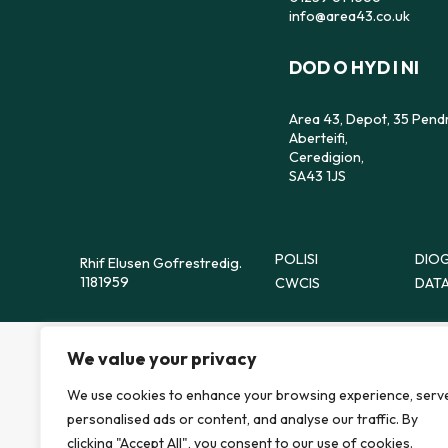
info@area43.co.uk
DOD O HYD I NI
Area 43, Depot, 35 Pend
Aberteifi,
Ceredigion,
SA43 1JS
POLISI
DIOG
Rhif Elusen Gofrestredig.
1181959
CWCIS
DATA
We value your privacy
We use cookies to enhance your browsing experience, serv
personalised ads or content, and analyse our traffic. By
clicking "Accept All", you consent to our use of cookies.