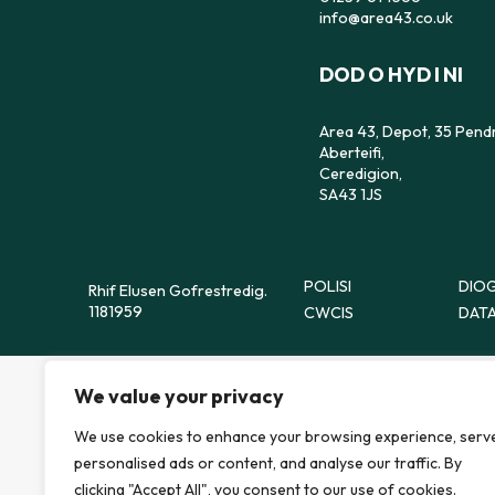
info@area43.co.uk
DOD O HYD I NI
Area 43, Depot, 35 Pend
Aberteifi,
Ceredigion,
SA43 1JS
POLISI
DIOG
Rhif Elusen Gofrestredig.
1181959
CWCIS
DATA
We value your privacy
We use cookies to enhance your browsing experience, serv
personalised ads or content, and analyse our traffic. By
clicking "Accept All", you consent to our use of cookies.