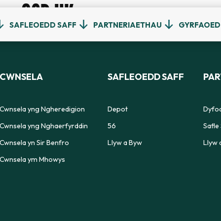
OCD UK
SAFLEOEDD SAFF
PARTNERIAETHAU
GYRFAOE
CWNSELA
SAFLEOEDD SAFF
PAR
Cwnsela yng Ngheredigion
Depot
Dyfod
Cwnsela yng Nghaerfyrddin
56
Safle 
Cwnsela yn Sir Benfro
Llyw a Byw
Llyw 
Cwnsela ym Mhowys