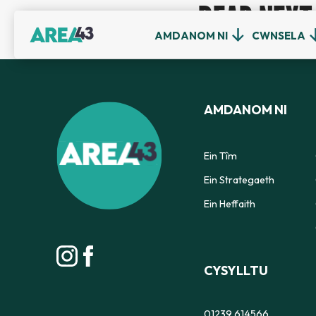
READ NEXT
AMDANOM NI
CWNSELA
AMDANOM NI
Ein Tîm
Ein Strategaeth
Ein Heffaith
CYSYLLTU
01239 614566