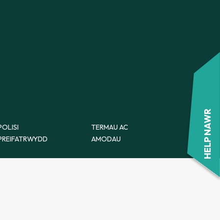
FFURFLEN ATGYFEIRIO
CWNSELA YM MHOWYS
FFURFLEN ATGYFEIRIO
HELP NAWR
POLISI
TERMAU AC
PREIFATRWYDD
AMODAU