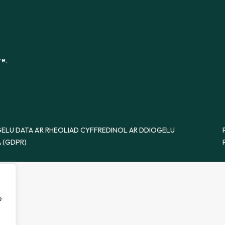
re,
ELU DATA A’R RHEOLIAD CYFFREDINOL AR DDIOGELU
 (GDPR)
e