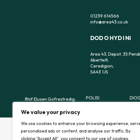
01239 614566
info@area43.co.uk
DOD O HYD I NI
Area 43, Depot, 35 Pend
Aberteifi,
Ceredigion,
SA43 1JS
POLISI
DIOG
Rhif Elusen Gofrestredig.
1181959
CWCIS
DATA
We value your privacy
We use cookies to enhance your browsing experience, serv
personalised ads or content, and analyse our traffic. By
clicking "Accept All", you consent to our use of cookies.