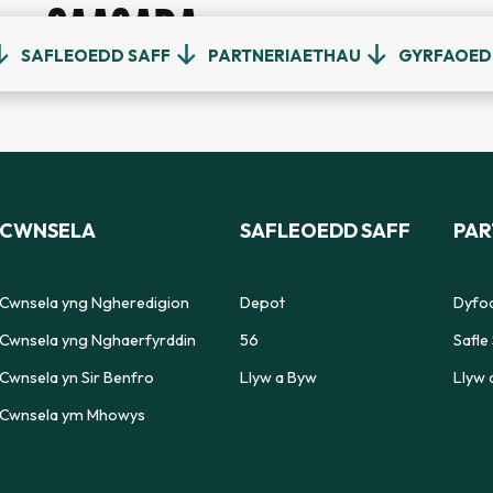
SAAGARA
SAFLEOEDD SAFF
PARTNERIAETHAU
GYRFAOE
CWNSELA
SAFLEOEDD SAFF
PAR
Cwnsela yng Ngheredigion
Depot
Dyfod
Cwnsela yng Nghaerfyrddin
56
Safle 
Cwnsela yn Sir Benfro
Llyw a Byw
Llyw 
Cwnsela ym Mhowys