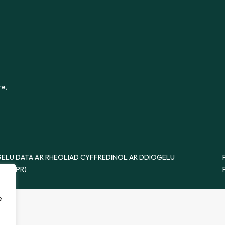
re,
ELU DATA A’R RHEOLIAD CYFFREDINOL AR DDIOGELU
 (GDPR)
e