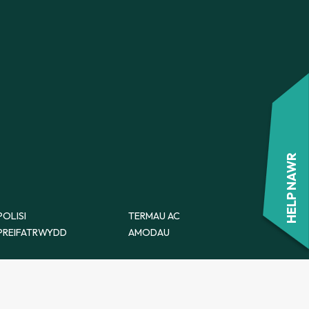
FFURFLEN ATGYFEIRIO
CWNSELA YM MHOWYS
FFURFLEN ATGYFEIRIO
HELP NAWR
POLISI
TERMAU AC
PREIFATRWYDD
AMODAU