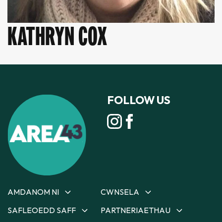
KATHRYN COX
FOLLOW US
AMDANOM NI
CWNSELA
SAFLEOEDD SAFF
PARTNERIAETHAU
Amdanom Ni
Cwnsela