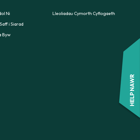
FFURFLEN ATGYFEIRIO
ol Ni
Lleoliadau Cymorth Cyflogaeth
Saff i Siarad
a Byw
CWNSELA YM MHOWYS
FFURFLEN ATGYFEIRIO
HELP NAWR