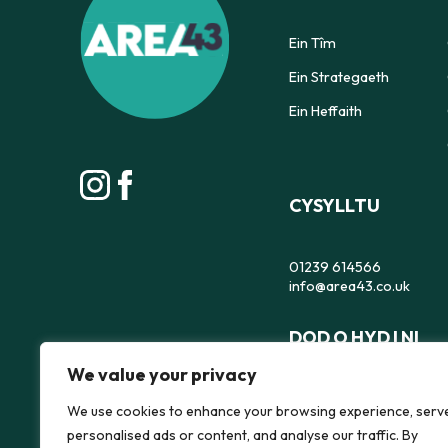
Ein Tîm
Ein Strategaeth
Ein Heffaith
CYSYLLTU
01239 614566
info@area43.co.uk
DOD O HYD I NI
We value your privacy
Area 43, Depot, 35 Pend
Aberteifi,
We use cookies to enhance your browsing experience, serv
Ceredigion,
personalised ads or content, and analyse our traffic. By
SA43 1JS