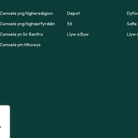
Cwnsela yng Ngheredigion
Depot
Dyfod
Cwnsela yng Nghaerfyrddin
56
Safle 
Cwnsela yn Sir Benfro
Llyw a Byw
Llyw 
Cwnsela ym Mhowys
re,
e