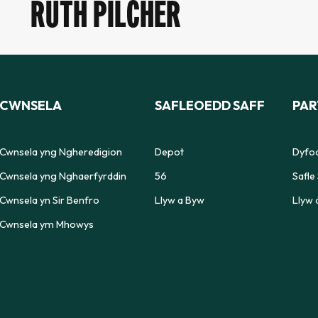
RUTH PILCHER
CWNSELA
SAFLEOEDD SAFF
PAR
Cwnsela yng Ngheredigion
Depot
Dyfod
Cwnsela yng Nghaerfyrddin
56
Safle 
Cwnsela yn Sir Benfro
Llyw a Byw
Llyw 
Cwnsela ym Mhowys