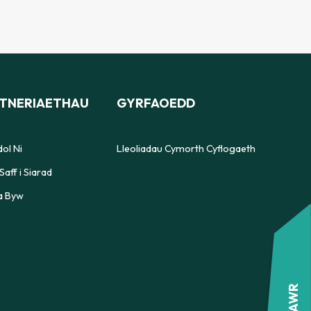
FFURFLEN ATGYFEIRIO
CWNSELA YM MHOWYS
TNERIAETHAU
GYRFAOEDD
FFURFLEN ATGYFEIRIO
ol Ni
Lleoliadau Cymorth Cyflogaeth
Saff i Siarad
a Byw